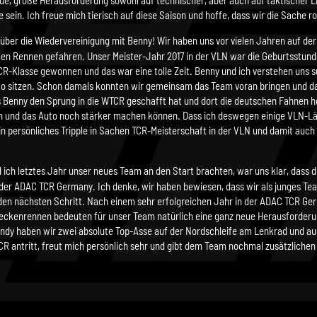
eue, große Herausforderung sowohl auf technischer, aber auch auf taktischer L
e sein. Ich freue mich tierisch auf diese Saison und hoffe, dass wir die Sache 
g über die Wiedervereinigung mit Benny! Wir haben uns vor vielen Jahren auf de
en Rennen gefahren. Unser Meister-Jahr 2017 in der VLN war die Geburtsstunde
R-Klasse gewonnen und das war eine tolle Zeit. Benny und ich verstehen uns 
to sitzen. Schon damals konnten wir gemeinsam das Team voran bringen und da
 Benny den Sprung in die WTCR geschafft hat und dort die deutschen Fahnen hoc
en und das Auto noch stärker machen können. Dass ich deswegen einige VLN-Lä
mein persönliches Tripple in Sachen TCR-Meisterschaft in der VLN und damit auch
 ich letztes Jahr unser neues Team an den Start brachten, war uns klar, dass di
in der ADAC TCR Germany. Ich denke, wir haben bewiesen, dass wir als junges T
r den nächsten Schritt. Nach einem sehr erfolgreichen Jahr in der ADAC TCR Ge
reckenrennen bedeuten für unser Team natürlich eine ganz neue Herausforderun
ndy haben wir zwei absolute Top-Asse auf der Nordschleife am Lenkrad und auc
TCR antritt, freut mich persönlich sehr und gibt dem Team nochmal zusätzliche