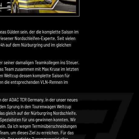
as Gülden sein, der die komplette Saison im
wiesener Nordschleifen-Experte. Seit vielen
 24h auf dem Nürburgring und im gleichen
er seiner damaligen Teamkollegen ins Steuer.
r das Team zusammen mit Max Kruse im letzten
gen Weltcup dessen komplette Saison für
lden die entsprechenden VLN-Rennen im
in der ADAC TCR Germany, in der unser neues
r den Sprung in den Tourenwagen Weltcup
as gleich auf der Nürburgring Nordschleife,
Spezialisten für uns gewinnen konnten. Wir
 sein. Da ich wegen Terminüberschneidungen
am, um dieses Ziel zu erreichen. Für das