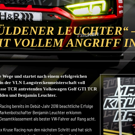
ÜLDENER LEUCHTER“ 
IT VOLLEM ANGRIFF IN
Wege und startet nach einem erfolgreichen
 der VLN Langstreckenmeisterschaft voll
Klasse TCR antretenden Volkswagen Golf GTI TCR
ülden und Benjamin Leuchter.
acing bereits im Debüt-Jahr 2018 beachtliche Erfolge
 Markenbotschafter Benjamin Leuchter erklomm
 Gesamtklassement als bester VW-Fahrer auf Rang acht.
ax Kruse Racing nun den nächsten Schritt und hat sich