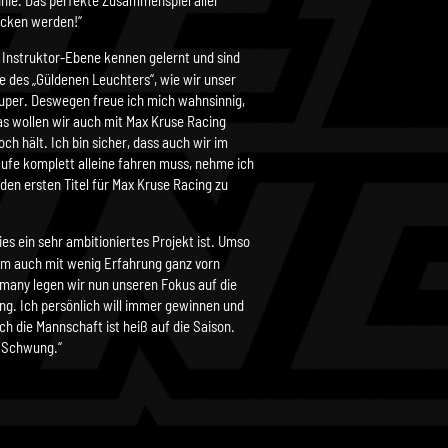
inie. Das perfekte Zusammenspiel aller
rocken werden!“
r Instruktor-Ebene kennen gelernt und sind
 des „Güldenen Leuchters“, wie wir unser
super. Deswegen freue ich mich wahnsinnig,
s wollen wir auch mit Max Kruse Racing
h hält. Ich bin sicher, dass auch wir im
ufe komplett alleine fahren muss, nehme ich
 den ersten Titel für Max Kruse Racing zu
es ein sehr ambitioniertes Projekt ist. Umso
eam auch mit wenig Erfahrung ganz vorn
rmany legen wir nun unseren Fokus auf die
g. Ich persönlich will immer gewinnen und
h die Mannschaft ist heiß auf die Saison.
n Schwung.“