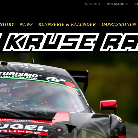
STARTSEITE
DATENSCHUTZ
DIS
STORY
NEWS
RENNSERIE & KALENDER
IMPRESSIONEN