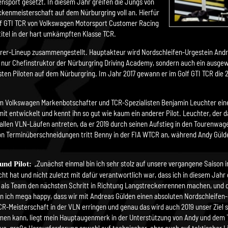
ensport gesetzt. In diesem Jahr greifen die Jungs von
ckenmeisterschaft auf dem Nürburgring voll an. Hierfür
 GTI TCR von Volkswagen Motorsport Customer Racing
titel in der hart umkämpften Klasse TCR.
rer-Lineup zusammengestellt. Hauptakteur wird Nordschleifen-Urgestein Andre
ht nur Chefinstruktor der Nürburgring Driving Academy, sondern auch ein ausge
sten Piloten auf dem Nürburgring. Im Jahr 2017 gewann er im Golf GTI TCR die
 dem Volkswagen Markenbotschafter und TCR-Spezialisten Benjamin Leuchter ein
 mit entwickelt und kennt ihn so gut wie kaum ein anderer Pilot. Leuchter, de
i allen VLN-Läufen antreten, da er 2019 durch seinen Aufstieg in den Tourenwa
 von Terminüberschneidungen tritt Benny in der FIA WTCR an, während Andy Gü
„Zunächst einmal bin ich sehr stolz auf unsere vergangene Saison 
nd Pilot:
 hat und nicht zuletzt mit dafür verantwortlich war, dass ich in diesem Jah
r als Team den nächsten Schritt in Richtung Langstreckenrennen machen, und d
in ich mega happy, dass wir mit Andreas Gülden einen absoluten Nordschleifen-
R-Meisterschaft in der VLN erringen und genau das wird auch 2019 unser Ziel
men kann, liegt mein Hauptaugenmerk in der Unterstützung von Andy und dem Te