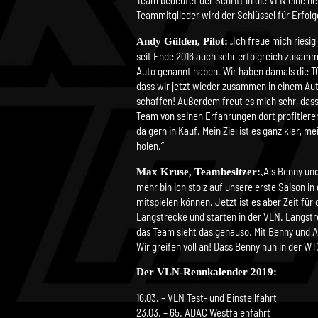
Team bedeutet der Schritt in die VLN eine n
Teammitglieder wird der Schlüssel für Erfolg
„Ich freue mich riesi
Andy Gülden, Pilot:
seit Ende 2016 auch sehr erfolgreich zusamm
Auto genannt haben. Wir haben damals die TC
dass wir jetzt wieder zusammen in einem Au
schaffen! Außerdem freut es mich sehr, dass
Team von seinen Erfahrungen dort profitier
da gern in Kauf. Mein Ziel ist es ganz klar, 
holen.“
„Als Benny und
Max Kruse, Teambesitzer:
mehr bin ich stolz auf unsere erste Saison 
mitspielen können. Jetzt ist es aber Zeit fü
Langstrecke und starten in der VLN. Langst
das Team sieht das genauso. Mit Benny und A
Wir greifen voll an! Dass Benny nun in der W
Der VLN-Rennkalender 2019:
16.03. – VLN Test- und Einstellfahrt
23.03. – 65. ADAC Westfalenfahrt