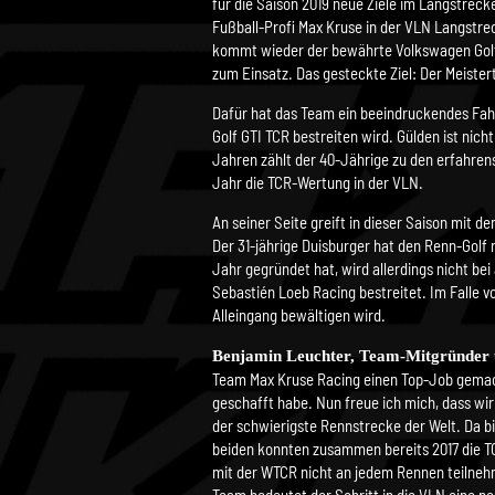
für die Saison 2019 neue Ziele im Langstreck
Fußball-Profi Max Kruse in der VLN Langstre
kommt wieder der bewährte Volkswagen Golf
zum Einsatz. Das gesteckte Ziel: Der Meister
Dafür hat das Team ein beeindruckendes Fah
Golf GTI TCR bestreiten wird. Gülden ist nic
Jahren zählt der 40-Jährige zu den erfahren
Jahr die TCR-Wertung in der VLN.
An seiner Seite greift in dieser Saison mit
Der 31-jährige Duisburger hat den Renn-Golf
Jahr gegründet hat, wird allerdings nicht be
Sebastién Loeb Racing bestreitet. Im Falle
Alleingang bewältigen wird.
Benjamin Leuchter, Team-Mitgründer u
Team Max Kruse Racing einen Top-Job gemacht
geschafft habe. Nun freue ich mich, dass wi
der schwierigste Rennstrecke der Welt. Da b
beiden konnten zusammen bereits 2017 die TC
mit der WTCR nicht an jedem Rennen teilneh