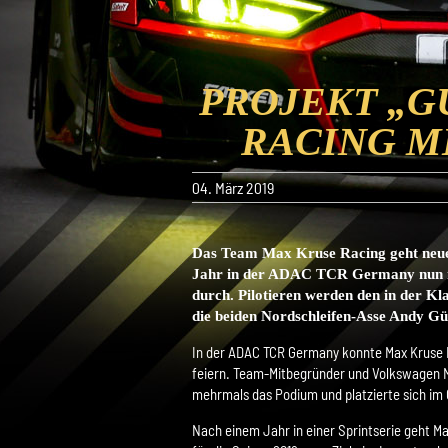
PROJEKT „G
RACING M
04. März 2019
Das Team Max Kruse Racing geht neue 
Jahr in der ADAC TCR Germany nun in
durch. Pilotieren werden den in der 
die beiden Nordschleifen-Asse Andy G
In der ADAC TCR Germany konnte Max Kruse R
feiern. Team-Mitbegründer und Volkswagen
mehrmals das Podium und platzierte sich im
Nach einem Jahr in einer Sprintserie geht M