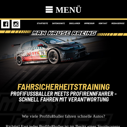
MENÜ
STARTSEITE
DATENSCHUTZ
DISCLAIMER
IMPRESSUM
KONTAKT
MEDIASERVICE
FAHRSICHERHEITSTRAINING
PROFIFUSSBALLER MEETS PROFIRENNFAHRER - S
CHNELL FAHREN MIT VERANTWORTUNG
Wie viele Profifußballer fahren schnelle Autos?
Richtig! Fast jeder Profifußballer ist im Besitz eines Sportwagens.