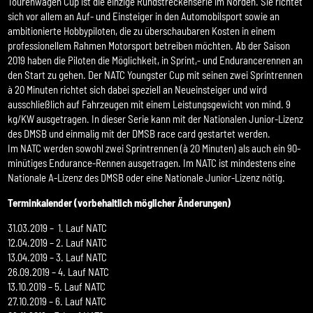
Tourenwagen Cup ist die einzige Rundstreckenserie im Norden. Sie richtet
sich vor allem an Auf- und Einsteiger in den Automobilsport sowie an
ambitionierte Hobbypiloten, die zu überschaubaren Kosten in einem
professionellem Rahmen Motorsport betreiben möchten. Ab der Saison
2019 haben die Piloten die Möglichkeit, in Sprint,- und Endurancerennen an
den Start zu gehen. Der NATC Youngster Cup mit seinen zwei Sprintrennen
à 20 Minuten richtet sich dabei speziell an Neueinsteiger und wird
ausschließlich auf Fahrzeugen mit einem Leistungsgewicht von mind. 9
kg/KW ausgetragen. In dieser Serie kann mit der Nationalen Junior-Lizenz
des DMSB und einmalig mit der DMSB race card gestartet werden.
Im NATC werden sowohl zwei Sprintrennen (à 20 Minuten) als auch ein 90-
minütiges Endurance-Rennen ausgetragen. Im NATC ist mindestens eine
Nationale A-Lizenz des DMSB oder eine Nationale Junior-Lizenz nötig.
Terminkalender (vorbehaltlich möglicher Änderungen)
31.03.2019 – 1. Lauf NATC
12.04.2019 – 2. Lauf NATC
13.04.2019 – 3. Lauf NATC
26.09.2019 – 4. Lauf NATC
13.10.2019 – 5. Lauf NATC
27.10.2019 – 6. Lauf NATC