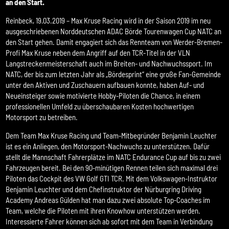
an den Start.
Reinbeck, 19.03.2019 – Max Kruse Racing wird in der Saison 2019 im neu
ausgeschriebenen Norddeutschen ADAC Börde Tourenwagen Cup NATC an
den Start gehen. Damit engagiert sich das Rennteam von Werder-Bremen-
Profi Max Kruse neben dem Angriff auf den TCR-Titel in der VLN
Langstreckenmeisterschaft auch im Breiten- und Nachwuchssport. Im
NATC, der bis zum letzten Jahr als „Bördesprint“ eine große Fan-Gemeinde
unter den Aktiven und Zuschauern aufbauen konnte, haben Auf- und
Neueinsteiger sowie motivierte Hobby-Piloten die Chance, in einem
professionellen Umfeld zu überschaubaren Kosten hochwertigen
Motorsport zu betreiben.
Dem Team Max Kruse Racing und Team-Mitbegründer Benjamin Leuchter
ist es ein Anliegen, den Motorsport-Nachwuchs zu unterstützen. Dafür
stellt die Mannschaft Fahrerplätze im NATC Endurance Cup auf bis zu zwei
Fahrzeugen bereit. Bei den 90-minütigen Rennen teilen sich maximal drei
Piloten das Cockpit des VW Golf GTI TCR. Mit dem Volkswagen-Instruktor
Benjamin Leuchter und dem Chefinstruktor der Nürburgring Driving
Academy Andreas Gülden hat man dazu zwei absolute Top-Coaches im
Team, welche die Piloten mit ihren Knowhow unterstützen werden.
Interessierte Fahrer können sich ab sofort mit dem Team in Verbindung