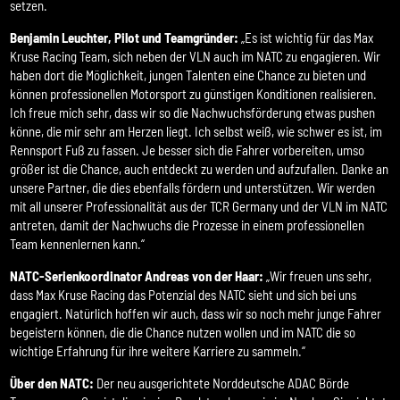
setzen.
Benjamin Leuchter, Pilot und Teamgründer:
„Es ist wichtig für das Max
Kruse Racing Team, sich neben der VLN auch im NATC zu engagieren. Wir
haben dort die Möglichkeit, jungen Talenten eine Chance zu bieten und
können professionellen Motorsport zu günstigen Konditionen realisieren.
Ich freue mich sehr, dass wir so die Nachwuchsförderung etwas pushen
könne, die mir sehr am Herzen liegt. Ich selbst weiß, wie schwer es ist, im
Rennsport Fuß zu fassen. Je besser sich die Fahrer vorbereiten, umso
größer ist die Chance, auch entdeckt zu werden und aufzufallen. Danke an
unsere Partner, die dies ebenfalls fördern und unterstützen. Wir werden
mit all unserer Professionalität aus der TCR Germany und der VLN im NATC
antreten, damit der Nachwuchs die Prozesse in einem professionellen
Team kennenlernen kann.“
NATC-Serienkoordinator Andreas von der Haar:
„Wir freuen uns sehr,
dass Max Kruse Racing das Potenzial des NATC sieht und sich bei uns
engagiert. Natürlich hoffen wir auch, dass wir so noch mehr junge Fahrer
begeistern können, die die Chance nutzen wollen und im NATC die so
wichtige Erfahrung für ihre weitere Karriere zu sammeln.“
Über den NATC:
Der neu ausgerichtete Norddeutsche ADAC Börde