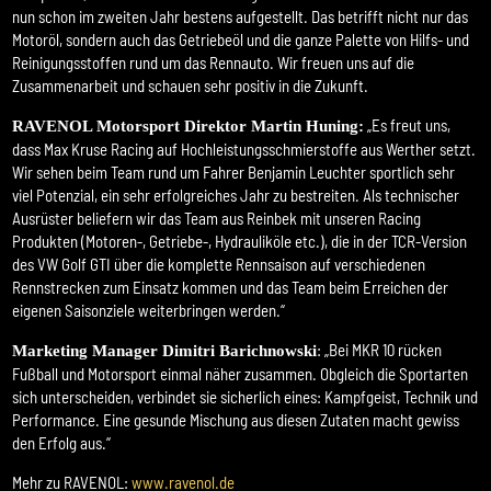
nun schon im zweiten Jahr bestens aufgestellt. Das betrifft nicht nur das
Motoröl, sondern auch das Getriebeöl und die ganze Palette von Hilfs- und
Reinigungsstoffen rund um das Rennauto. Wir freuen uns auf die
Zusammenarbeit und schauen sehr positiv in die Zukunft.
„Es freut uns,
RAVENOL Motorsport Direktor Martin Huning:
dass Max Kruse Racing auf Hochleistungsschmierstoffe aus Werther setzt.
Wir sehen beim Team rund um Fahrer Benjamin Leuchter sportlich sehr
viel Potenzial, ein sehr erfolgreiches Jahr zu bestreiten. Als technischer
Ausrüster beliefern wir das Team aus Reinbek mit unseren Racing
Produkten (Motoren-, Getriebe-, Hydrauliköle etc.), die in der TCR-Version
des VW Golf GTI über die komplette Rennsaison auf verschiedenen
Rennstrecken zum Einsatz kommen und das Team beim Erreichen der
eigenen Saisonziele weiterbringen werden.“
: „Bei MKR 10 rücken
Marketing Manager Dimitri Barichnowski
Fußball und Motorsport einmal näher zusammen. Obgleich die Sportarten
sich unterscheiden, verbindet sie sicherlich eines: Kampfgeist, Technik und
Performance. Eine gesunde Mischung aus diesen Zutaten macht gewiss
den Erfolg aus.“
Mehr zu RAVENOL:
www.ravenol.de