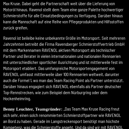
Max Kruse. Dabei geht die Partnerschaft weit über die Lieferung von
Motoröl hinaus. Ravenol stellt dem Team eine ganze Palette hochwertiger
Schmierstoffe für alle Einsatzbedingungen zu Verfügung. Darüber hinaus
kann die Mannschaft auf eine Reihe von Pflegeprodukten und Hilfsstoffen
zurück greifen.
Ravenol ist beileibe keine unbekannte Größe im Motorsport. Seit mehreren
Jahrzehnten betreibt die Firma Ravensberger Schmierstoffvertrieb GmbH
mit dem Markennamen RAVENOL aktiven Motorsport als technischer
Partner und Berater in vielen internationalen und nationalen Rennserien
mit unterschiedlicher sportlicher Ausrichtung und ist mittlerweile fest im
Motorsport etabliert. Das umfangreiche Motorsportengagement von
RAVENOL umfasst mittlerweile über 100 Rennserien weltweit, darunter
auch die Formel 1, wo man das Team Racing Point als Partner unterstützt.
Darüber hinaus engagiert sich RAVENOL ebenfalls als Partner deutscher
Top-Rennstrecken, wie zum Beispiel dem Nürburgring oder dem
Hockenheimring.
„Das Team Max Kruse Racing freut
Benny Leuchter, Teamgründer:
sich sehr, einen solch renommierten Schmierstoffpartner wie RAVENOL
an Bord zu haben. Gerade im Langstreckensport benötigt man höchste
Kompetenz, was die Schmierstoffe angeht. Und da sind wir mit RAVENOL