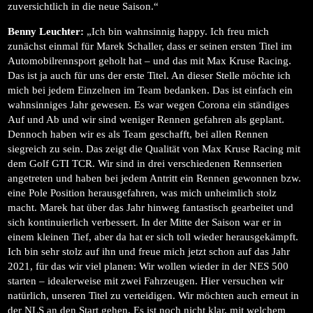
zuversichtlich in die neue Saison.“
Benny Leuchter:
„Ich bin wahnsinnig happy. Ich freu mich
zunächst einmal für Marek Schaller, dass er seinen ersten Titel im
Automobilrennsport geholt hat – und das mit Max Kruse Racing.
Das ist ja auch für uns der erste Titel. An dieser Stelle möchte ich
mich bei jedem Einzelnen im Team bedanken. Das ist einfach ein
wahnsinniges Jahr gewesen. Es war wegen Corona ein ständiges
Auf und Ab und wir sind weniger Rennen gefahren als geplant.
Dennoch haben wir es als Team geschafft, bei allen Rennen
siegreich zu sein. Das zeigt die Qualität von Max Kruse Racing mit
dem Golf GTI TCR. Wir sind in drei verschiedenen Rennserien
angetreten und haben bei jedem Antritt ein Rennen gewonnen bzw.
eine Pole Position herausgefahren, was mich unheimlich stolz
macht. Marek hat über das Jahr hinweg fantastisch gearbeitet und
sich kontinuierlich verbessert. In der Mitte der Saison war er in
einem kleinen Tief, aber da hat er sich toll wieder herausgekämpft.
Ich bin sehr stolz auf ihn und freue mich jetzt schon auf das Jahr
2021, für das wir viel planen: Wir wollen wieder in der NES 500
starten – idealerweise mit zwei Fahrzeugen. Hier versuchen wir
natürlich, unseren Titel zu verteidigen. Wir möchten auch erneut in
der NLS an den Start gehen. Es ist noch nicht klar, mit welchem