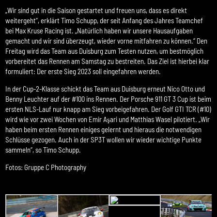
„Wir sind gut in die Saison gestartet und freuen uns, dass es direkt
weitergeht“, erklärt Timo Schupp, der seit Anfang des Jahres Teamchef
bei Max Kruse Racing ist. „Natürlich haben wir unsere Hausaufgaben
gemacht und wir sind überzeugt, wieder vorne mitfahren zu können.“ Den
Freitag wird das Team aus Duisburg zum Testen nutzen, um bestmöglich
vorbereitet das Rennen am Samstag zu bestreiten. Das Ziel ist hierbei klar
formuliert: Der erste Sieg 2023 soll eingefahren werden.
In der Cup-2-Klasse schickt das Team aus Duisburg erneut Nico Otto und
Benny Leuchter auf der #100 ins Rennen. Der Porsche 911 GT 3 Cup ist beim
ersten NLS-Lauf nur knapp am Sieg vorbeigefahren. Der Golf GTI TCR (#10)
wird wie vor zwei Wochen von Emir Aşari und Matthias Wasel pilotiert. „Wir
haben beim ersten Rennen einiges gelernt und hieraus die notwendigen
Schlüsse gezogen. Auch in der SP3T wollen wir wieder wichtige Punkte
sammeln“, so Timo Schupp.
Fotos: Gruppe C Photography