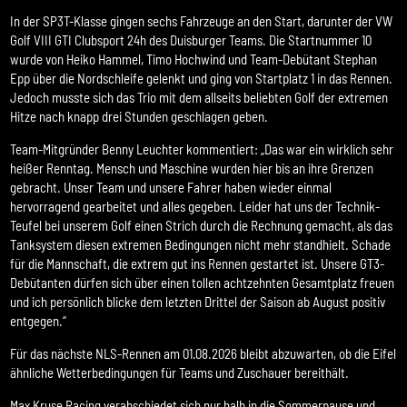
In der SP3T-Klasse gingen sechs Fahrzeuge an den Start, darunter der VW
Golf VIII GTI Clubsport 24h des Duisburger Teams. Die Startnummer 10
wurde von Heiko Hammel, Timo Hochwind und Team-Debütant Stephan
Epp über die Nordschleife gelenkt und ging von Startplatz 1 in das Rennen.
Jedoch musste sich das Trio mit dem allseits beliebten Golf der extremen
Hitze nach knapp drei Stunden geschlagen geben.
Team-Mitgründer Benny Leuchter kommentiert: „Das war ein wirklich sehr
heißer Renntag. Mensch und Maschine wurden hier bis an ihre Grenzen
gebracht. Unser Team und unsere Fahrer haben wieder einmal
hervorragend gearbeitet und alles gegeben. Leider hat uns der Technik-
Teufel bei unserem Golf einen Strich durch die Rechnung gemacht, als das
Tanksystem diesen extremen Bedingungen nicht mehr standhielt. Schade
für die Mannschaft, die extrem gut ins Rennen gestartet ist. Unsere GT3-
Debütanten dürfen sich über einen tollen achtzehnten Gesamtplatz freuen
und ich persönlich blicke dem letzten Drittel der Saison ab August positiv
entgegen.“
Für das nächste NLS-Rennen am 01.08.2026 bleibt abzuwarten, ob die Eifel
ähnliche Wetterbedingungen für Teams und Zuschauer bereithält.
Max Kruse Racing verabschiedet sich nur halb in die Sommerpause und