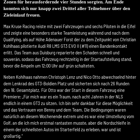
Zonen für herausfordernde vier Stunden sorgten. Am Ende
konnten sich nur knapp zwei Drittel aller Teilnehmer über den
Zieleinlauf freuen.
Max Kruse Racing reiste mit zwei Fahrzeugen und sechs Piloten in die Eifel
und zeigte eine besonders starke Teamleistung während und nach dem
Qualifying, als auf Höhe Adenauer Forst der zu dem Zeitpunkt von Christian
Kohlhaas pilotierte Audi R8 LMS GT3 EVO II (#11) einen Bandenkontakt
erlitt. Das Team aus Duisburg reparierte den Schaden schnell und
souverän, sodass das Fahrzeug rechtzeitig in der Startaufstellung stand,
bevor die Ampeln um 12:00 Uhr auf grün schalteten.
Neben Kohlhaas nahmen Christoph Lenz und Nico Otto abwechselnd hinter
dem Lenkrad des GT3-Boldien Platz und sicherten sich nach 26 Runden
den 18. Gesamtplatz. Für Otto war der Start in diesem Fahrzeug eine
Premiere: „Für mich war es ein Traum, nach acht Jahren in der NLS
endlich in einem GT3 zu sitzen. Ich bin sehr dankbar für diese Möglichkeit
und das Vertrauen von Benny und dem Team. Die Bedingungen waren
natürlich an diesem Wochenende extrem und es war eine Umstellung vom
Golf, an die ich mich erstmal rantasten musste, aber die Nordschleife in
einem der schnellsten Autos im Starterfeld zu erleben, war und ist
großartig.“