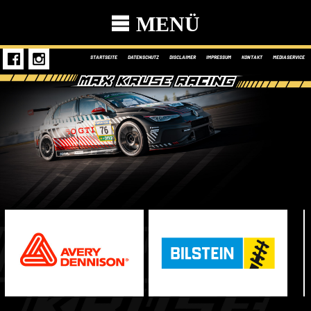
MENÜ
STARTSEITE
DATENSCHUTZ
DISCLAIMER
IMPRESSUM
KONTAKT
MEDIASERVICE