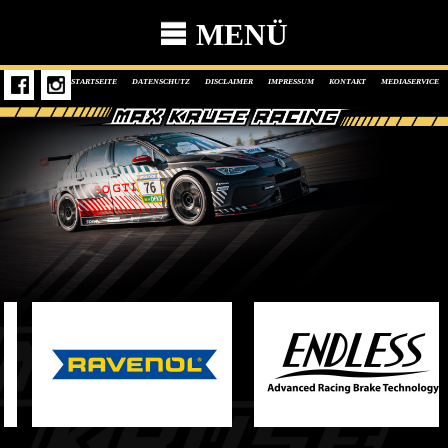
MENÜ
STARTSEITE
DATENSCHUTZ
DISCLAIMER
IMPRESSUM
KONTAKT
MEDIASERVICE